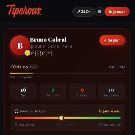
📍
GLO
Ingresar
🏢
▾
Bruno Cabral
+ Seguir
B
@
bruno_cabral_4e4a
⚡
🇵🇪
🇵🇾
⚡
Crítico
54/90 pts
Nv.
4
Voz influyente
16
7
9
10
Tips
Positivos
Críticos
Seguidores
⚖️
Balance de tips
Equilibrado
⚖️
😤 Más crítico
-16% vs promedio
😊 Más positivo