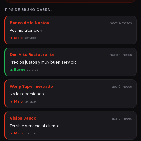
TIPS DE
BRUNO CABRAL
Banco de la Nacion
hace 4 meses
Pesima atencion
▼ Malo
·
service
Don Vito Restaurante
hace 4 meses
Precios justos y muy buen servicio
▲ Bueno
·
service
Wong Supermercado
hace 5 meses
No lo recomiendo
▼ Malo
·
service
Vision Banco
hace 5 meses
Terrible servicio al cliente
▼ Malo
·
product