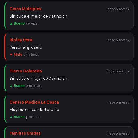
Cines Multiplex
hace 5 meses
Sin duda el mejor de Asuncion
▲ Bueno
·
service
Ripley Peru
hace 5 meses
Personal grosero
▼ Malo
·
employee
Tierra Colorada
hace 5 meses
Sin duda el mejor de Asuncion
▲ Bueno
·
employee
Centro Medico La Costa
hace 5 meses
Muy buena calidad precio
▲ Bueno
·
product
Familias Unidas
hace 5 meses