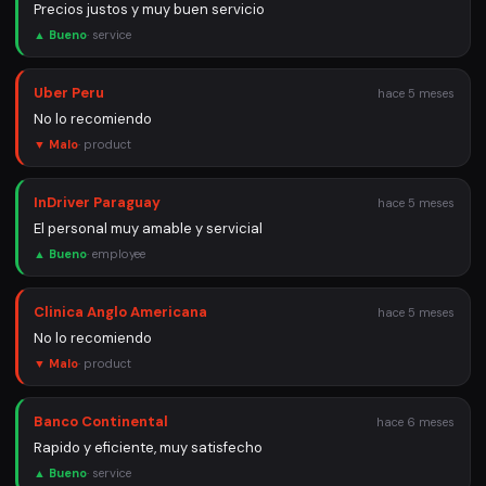
Precios justos y muy buen servicio
▲ Bueno
·
service
Uber Peru
hace 5 meses
No lo recomiendo
▼ Malo
·
product
InDriver Paraguay
hace 5 meses
El personal muy amable y servicial
▲ Bueno
·
employee
Clinica Anglo Americana
hace 5 meses
No lo recomiendo
▼ Malo
·
product
Banco Continental
hace 6 meses
Rapido y eficiente, muy satisfecho
▲ Bueno
·
service