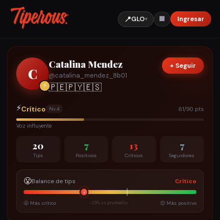
📍
GLO
Ingresar
🏢
▾
Catalina Mendez
+ Seguir
C
@
catalina_mendez_8b01
⚡
🇵🇪
🇵🇾
🇪🇸
⚡
Crítico
61/90 pts
Nv.
4
Voz influyente
20
7
13
7
Tips
Positivos
Críticos
Seguidores
😤
Balance de tips
Crítico
😤
😤 Más crítico
-25% vs promedio
😊 Más positivo