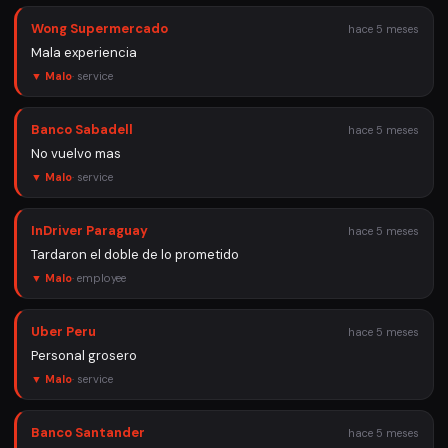
Wong Supermercado
hace 5 meses
Mala experiencia
▼ Malo
·
service
Banco Sabadell
hace 5 meses
No vuelvo mas
▼ Malo
·
service
InDriver Paraguay
hace 5 meses
Tardaron el doble de lo prometido
▼ Malo
·
employee
Uber Peru
hace 5 meses
Personal grosero
▼ Malo
·
service
Banco Santander
hace 5 meses