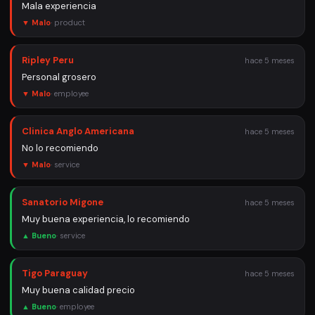
Mala experiencia
▼ Malo
·
product
Ripley Peru
hace 5 meses
Personal grosero
▼ Malo
·
employee
Clinica Anglo Americana
hace 5 meses
No lo recomiendo
▼ Malo
·
service
Sanatorio Migone
hace 5 meses
Muy buena experiencia, lo recomiendo
▲ Bueno
·
service
Tigo Paraguay
hace 5 meses
Muy buena calidad precio
▲ Bueno
·
employee