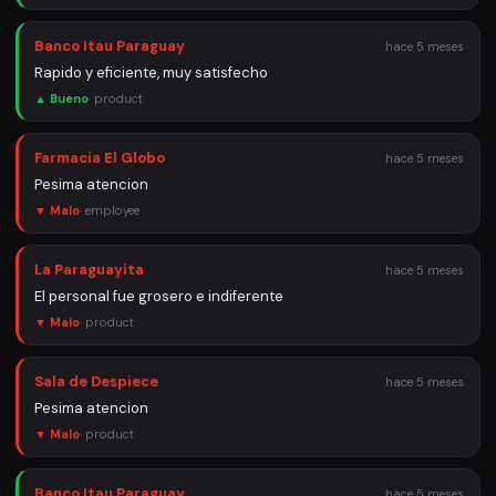
Banco Itau Paraguay
hace 5 meses
Rapido y eficiente, muy satisfecho
▲ Bueno
·
product
Farmacia El Globo
hace 5 meses
Pesima atencion
▼ Malo
·
employee
La Paraguayita
hace 5 meses
El personal fue grosero e indiferente
▼ Malo
·
product
Sala de Despiece
hace 5 meses
Pesima atencion
▼ Malo
·
product
Banco Itau Paraguay
hace 5 meses