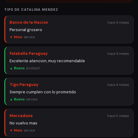
TIPS DE
CATALINA MENDEZ
Banco de la Nacion
hace 4 meses
Personal grosero
▼ Malo
·
service
Falabella Paraguay
hace 4 meses
Excelente atencion, muy recomendable
▲ Bueno
·
product
Tigo Paraguay
hace 4 meses
Siempre cumplen con lo prometido
▲ Bueno
·
service
Mercadona
hace 5 meses
No vuelvo mas
▼ Malo
·
service