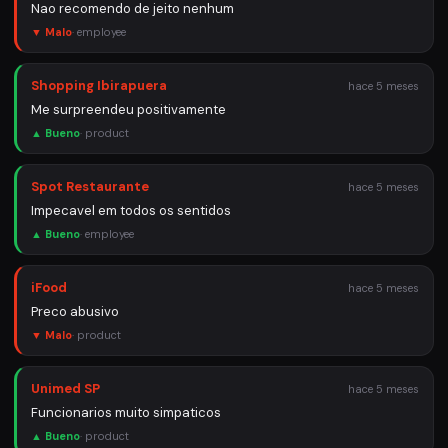
Nao recomendo de jeito nenhum
▼ Malo
·
employee
Shopping Ibirapuera
hace 5 meses
Me surpreendeu positivamente
▲ Bueno
·
product
Spot Restaurante
hace 5 meses
Impecavel em todos os sentidos
▲ Bueno
·
employee
iFood
hace 5 meses
Preco abusivo
▼ Malo
·
product
Unimed SP
hace 5 meses
Funcionarios muito simpaticos
▲ Bueno
·
product