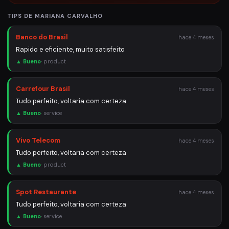
TIPS DE
MARIANA CARVALHO
Banco do Brasil
hace 4 meses
Rapido e eficiente, muito satisfeito
▲ Bueno
·
product
Carrefour Brasil
hace 4 meses
Tudo perfeito, voltaria com certeza
▲ Bueno
·
service
Vivo Telecom
hace 4 meses
Tudo perfeito, voltaria com certeza
▲ Bueno
·
product
Spot Restaurante
hace 4 meses
Tudo perfeito, voltaria com certeza
▲ Bueno
·
service