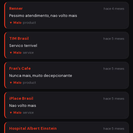
Renner
hace 4 meses
Pessimo atendimento, nao volto mais
▼ Malo
·
product
TIM Brasil
hace 5 meses
Servico terrivel
▼ Malo
·
service
Fran's Cafe
hace 5 meses
Nunca mais, muito decepcionante
▼ Malo
·
product
iPlace Brasil
hace 5 meses
Nao volto mais
▼ Malo
·
service
Hospital Albert Einstein
hace 5 meses