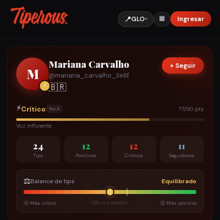
📍
GLO
Ingresar
🏢
▾
Mariana Carvalho
+ Seguir
M
@
mariana_carvalho_3e6f
⚡
🇧🇷
⚡
Crítico
77/90 pts
Nv.
4
Voz influyente
24
12
12
11
Tips
Positivos
Críticos
Seguidores
⚖️
Balance de tips
Equilibrado
⚖️
😤 Más crítico
-10% vs promedio
😊 Más positivo