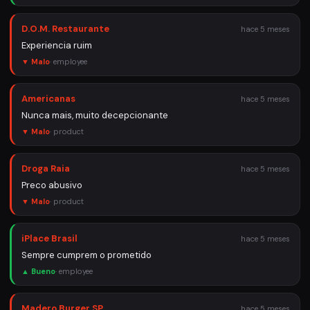
D.O.M. Restaurante
hace 5 meses
Experiencia ruim
▼ Malo
·
employee
Americanas
hace 5 meses
Nunca mais, muito decepcionante
▼ Malo
·
product
Droga Raia
hace 5 meses
Preco abusivo
▼ Malo
·
product
iPlace Brasil
hace 5 meses
Sempre cumprem o prometido
▲ Bueno
·
employee
Madero Burger SP
hace 5 meses