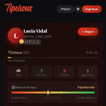
📍
GLO
Ingresar
🏢
▾
Lucia Vidal
+ Seguir
L
@
lucia_vidal_a1a8
⚡
🇦🇷
🇨🇴
⚡
Crítico
47/90 pts
Nv.
4
Voz influyente
16
7
9
3
Tips
Positivos
Críticos
Seguidores
⚖️
Balance de tips
Equilibrado
⚖️
😤 Más crítico
-16% vs promedio
😊 Más positivo