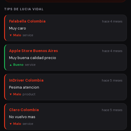
TIPS DE
LUCIA VIDAL
Falabella Colombia
hace 4 meses
Muy caro
▼ Malo
·
service
Apple Store Buenos Aires
hace 4 meses
Muy buena calidad precio
▲ Bueno
·
service
InDriver Colombia
hace 5 meses
Pesima atencion
▼ Malo
·
product
Claro Colombia
hace 5 meses
No vuelvo mas
▼ Malo
·
service