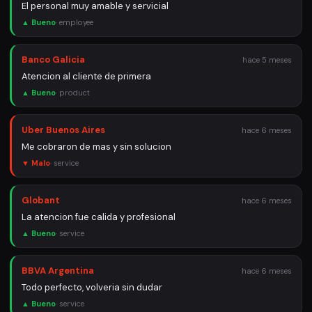
El personal muy amable y servicial
▲ Bueno
·
employee
Banco Galicia
hace 5 meses
Atencion al cliente de primera
▲ Bueno
·
product
Uber Buenos Aires
hace 6 meses
Me cobraron de mas y sin solucion
▼ Malo
·
service
Globant
hace 6 meses
La atencion fue calida y profesional
▲ Bueno
·
service
BBVA Argentina
hace 6 meses
Todo perfecto, volveria sin dudar
▲ Bueno
·
service