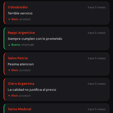
Colsubsidio
hace 5 meses
Terrible servicio
▼ Malo
·
product
Rappi Argentina
hace 5 meses
Siempre cumplen con lo prometido
▲ Bueno
·
employee
Salvo Patria
hace 5 meses
Pesima atencion
▼ Malo
·
product
Claro Argentina
hace 5 meses
La calidad no justifica el precio
▼ Malo
·
product
Swiss Medical
hace 5 meses