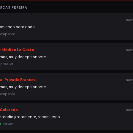
UCAS PEREIRA
hace
omiendo para nada
·
employee
 Medico La Costa
hace
mas, muy decepcionante
·
product
al Privado Frances
hace
mas, muy decepcionante
·
employee
 Colorada
hace
prendio gratamente, recomiendo
o
·
service