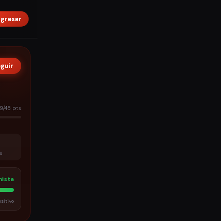
ngresar
eguir
9/45 pts
es
ista
sitivo