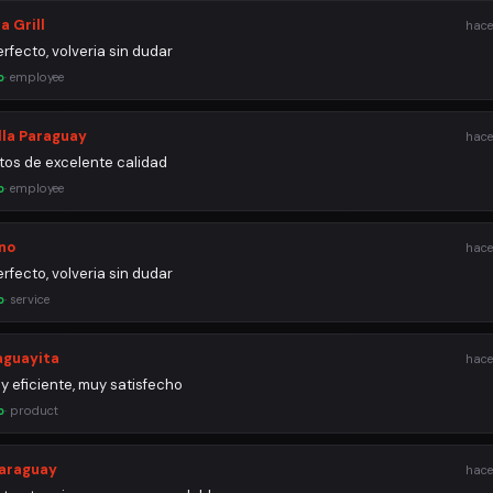
a Grill
hace
rfecto, volveria sin dudar
o
·
employee
lla Paraguay
hace
tos de excelente calidad
o
·
employee
ino
hace
rfecto, volveria sin dudar
o
·
service
aguayita
hace
y eficiente, muy satisfecho
o
·
product
araguay
hace