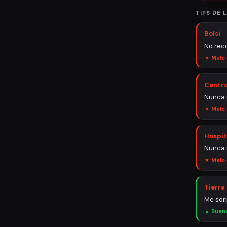
TIPS DE
L
Bolsi
No rec
▼ Malo
Centro
Nunca 
▼ Malo
Hospit
Nunca 
▼ Malo
Tierra
Me sor
▲ Buen