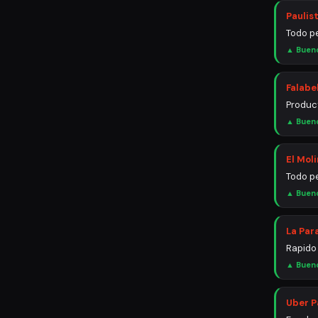
Paulist
Todo pe
▲ Buen
Falabe
Produc
▲ Buen
El Mol
Todo pe
▲ Buen
La Par
Rapido 
▲ Buen
Uber P