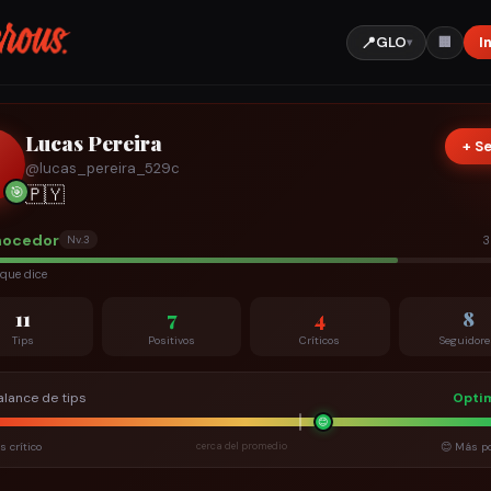
📍
GLO
I
🏢
▾
Lucas Pereira
+ S
@
lucas_pereira_529c
🇵🇾
🎯
ocedor
3
Nv.
3
que dice
11
7
4
8
Tips
Positivos
Críticos
Seguidor
alance de tips
Optim
😊
s crítico
cerca del promedio
😊 Más po