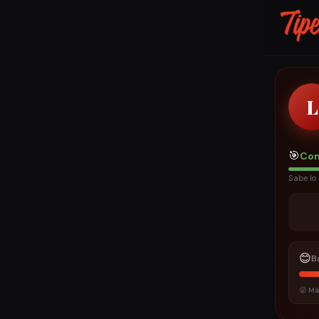
L
🎯
Con
Sabe lo 
😊
B
😤 Má