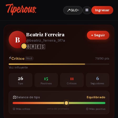
📍
GLO
Ingresar
🏢
▾
Beatriz Ferreira
+ Seguir
B
@
beatriz_ferreira_9f7a
⚡
🇧🇷
🇪🇸
⚡
Crítico
79/90 pts
Nv.
4
Voz influyente
26
15
11
6
Tips
Positivos
Críticos
Seguidores
⚖️
Balance de tips
Equilibrado
⚖️
😤 Más crítico
cerca del promedio
😊 Más positivo