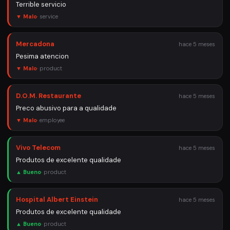
Terrible servicio
▼ Malo
·
service
Mercadona
hace 5 meses
Pesima atencion
▼ Malo
·
product
D.O.M. Restaurante
hace 5 meses
Preco abusivo para a qualidade
▼ Malo
·
employee
Vivo Telecom
hace 5 meses
Produtos de excelente qualidade
▲ Bueno
·
product
Hospital Albert Einstein
hace 5 meses
Produtos de excelente qualidade
▲ Bueno
·
product