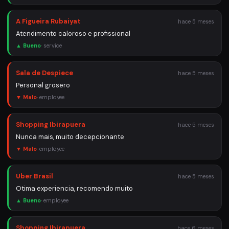
A Figueira Rubaiyat
hace 5 meses
Atendimento caloroso e profissional
▲ Bueno
·
service
Sala de Despiece
hace 5 meses
Personal grosero
▼ Malo
·
employee
Shopping Ibirapuera
hace 5 meses
Nunca mais, muito decepcionante
▼ Malo
·
employee
Uber Brasil
hace 5 meses
Otima experiencia, recomendo muito
▲ Bueno
·
employee
Shopping Ibirapuera
hace 6 meses