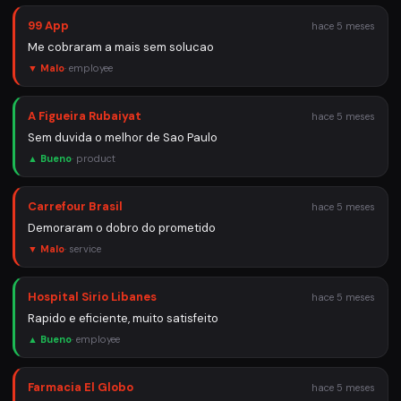
99 App
hace 5 meses
Me cobraram a mais sem solucao
▼ Malo
·
employee
A Figueira Rubaiyat
hace 5 meses
Sem duvida o melhor de Sao Paulo
▲ Bueno
·
product
Carrefour Brasil
hace 5 meses
Demoraram o dobro do prometido
▼ Malo
·
service
Hospital Sirio Libanes
hace 5 meses
Rapido e eficiente, muito satisfeito
▲ Bueno
·
employee
Farmacia El Globo
hace 5 meses