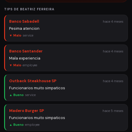
TIPS DE
BEATRIZ FERREIRA
Banco Sabadell
hace 4 meses
Pesima atencion
▼ Malo
·
service
Banco Santander
hace 4 meses
Mala experiencia
▼ Malo
·
employee
Outback Steakhouse SP
hace 4 meses
Funcionarios muito simpaticos
▲ Bueno
·
service
Madero Burger SP
hace 5 meses
Funcionarios muito simpaticos
▲ Bueno
·
employee