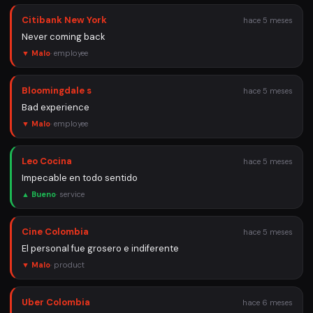
Citibank New York
hace 5 meses
Never coming back
▼ Malo
·
employee
Bloomingdale s
hace 5 meses
Bad experience
▼ Malo
·
employee
Leo Cocina
hace 5 meses
Impecable en todo sentido
▲ Bueno
·
service
Cine Colombia
hace 5 meses
El personal fue grosero e indiferente
▼ Malo
·
product
Uber Colombia
hace 6 meses