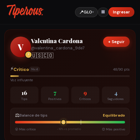
📍
GLO
Ingresar
🏢
▾
Valentina Cardona
+ Seguir
V
@
valentina_cardona_9de7
⚡
🇺🇸
🇨🇴
⚡
Crítico
48/90 pts
Nv.
4
Voz influyente
16
7
9
4
Tips
Positivos
Críticos
Seguidores
⚖️
Balance de tips
Equilibrado
⚖️
😤 Más crítico
-16% vs promedio
😊 Más positivo