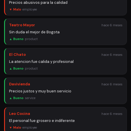
Precios abusivos para la calidad
▼ Malo
·
employee
Teatro Mayor
hace 6 meses
Sin duda el mejor de Bogota
▲ Bueno
·
product
El Chato
hace 6 meses
La atencion fue calida y profesional
▲ Bueno
·
product
Davivienda
hace 6 meses
Precios justos y muy buen servicio
▲ Bueno
·
service
Leo Cocina
hace 6 meses
El personal fue grosero e indiferente
▼ Malo
·
employee