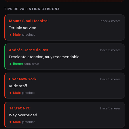
TIPS DE
VALENTINA CARDONA
Mount Sinai Hospital
hace 4 meses
Terrible service
▼ Malo
·
product
Andrés Carne de Res
hace 5 meses
Excelente atencion, muy recomendable
▲ Bueno
·
employee
Uber New York
hace 5 meses
Rude staff
▼ Malo
·
product
Target NYC
hace 5 meses
Way overpriced
▼ Malo
·
product