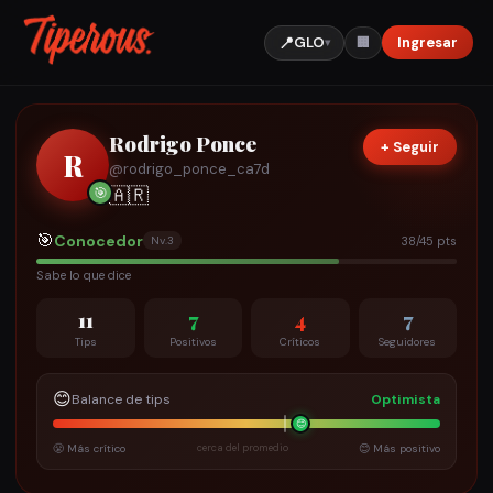
📍
GLO
Ingresar
🏢
▾
Rodrigo Ponce
+ Seguir
R
@
rodrigo_ponce_ca7d
🇦🇷
🎯
🎯
Conocedor
38/45 pts
Nv.
3
Sabe lo que dice
11
7
4
7
Tips
Positivos
Críticos
Seguidores
😊
Balance de tips
Optimista
😊
😤 Más crítico
cerca del promedio
😊 Más positivo