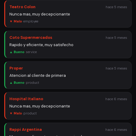
Teatro Colon
hace 5 meses
Nunca mas, muy decepcionante
▼ Malo
·
employee
Coto Supermercados
hace 5 meses
Rapido y eficiente, muy satisfecho
▲ Bueno
·
service
Proper
hace 5 meses
Atencion al cliente de primera
▲ Bueno
·
product
Hospital Italiano
hace 6 meses
Nunca mas, muy decepcionante
▼ Malo
·
product
Rappi Argentina
hace 6 meses