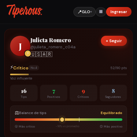
📍
GLO
Ingresar
🏢
▾
Julieta Romero
+ Seguir
J
@
julieta_romero_c04a
⚡
🇺🇸
🇦🇷
⚡
Crítico
52/90 pts
Nv.
4
Voz influyente
16
7
9
8
Tips
Positivos
Críticos
Seguidores
⚖️
Balance de tips
Equilibrado
⚖️
😤 Más crítico
-16% vs promedio
😊 Más positivo