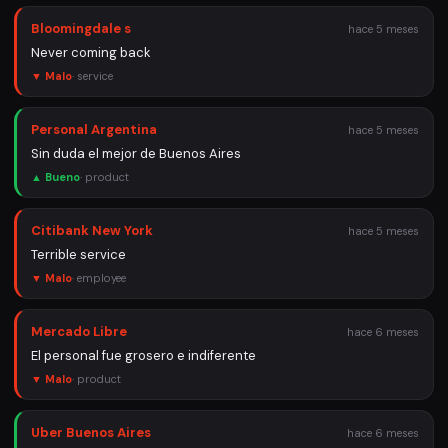
Bloomingdale s
hace 5 meses
Never coming back
▼ Malo
·
service
Personal Argentina
hace 5 meses
Sin duda el mejor de Buenos Aires
▲ Bueno
·
product
Citibank New York
hace 5 meses
Terrible service
▼ Malo
·
employee
Mercado Libre
hace 6 meses
El personal fue grosero e indiferente
▼ Malo
·
product
Uber Buenos Aires
hace 6 meses