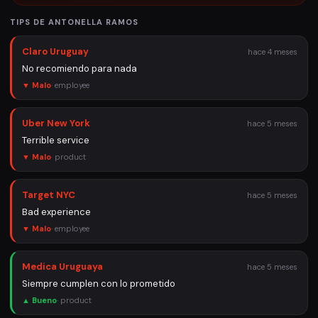
TIPS DE
ANTONELLA RAMOS
Claro Uruguay
hace 4 meses
No recomiendo para nada
▼ Malo
·
employee
Uber New York
hace 5 meses
Terrible service
▼ Malo
·
product
Target NYC
hace 5 meses
Bad experience
▼ Malo
·
employee
Medica Uruguaya
hace 5 meses
Siempre cumplen con lo prometido
▲ Bueno
·
product