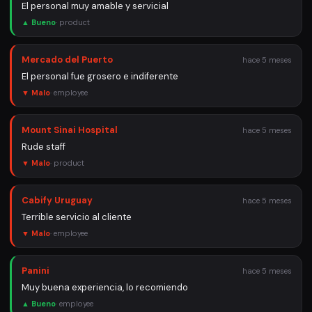
El personal muy amable y servicial
▲ Bueno
·
product
Mercado del Puerto
hace 5 meses
El personal fue grosero e indiferente
▼ Malo
·
employee
Mount Sinai Hospital
hace 5 meses
Rude staff
▼ Malo
·
product
Cabify Uruguay
hace 5 meses
Terrible servicio al cliente
▼ Malo
·
employee
Panini
hace 5 meses
Muy buena experiencia, lo recomiendo
▲ Bueno
·
employee