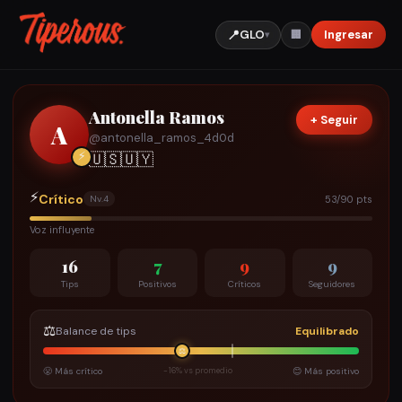
📍
GLO
Ingresar
🏢
▾
Antonella Ramos
+ Seguir
A
@
antonella_ramos_4d0d
⚡
🇺🇸
🇺🇾
⚡
Crítico
53/90 pts
Nv.
4
Voz influyente
16
7
9
9
Tips
Positivos
Críticos
Seguidores
⚖️
Balance de tips
Equilibrado
⚖️
😤 Más crítico
-16% vs promedio
😊 Más positivo