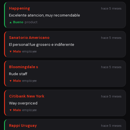
Happening
hace 5 meses
Excelente atencion, muy recomendable
▲ Bueno
·
product
Sanatorio Americano
hace 5 meses
El personal fue grosero e indiferente
▼ Malo
·
employee
Bloomingdale s
hace 5 meses
Rude staff
▼ Malo
·
employee
Citibank New York
hace 5 meses
Way overpriced
▼ Malo
·
employee
Rappi Uruguay
hace 5 meses