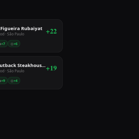
 Figueira Rubaiyat
+
22
ood
· São Paulo
◈
+
7
◎
+
6
Outback Steakhouse SP
+
19
ood
· São Paulo
◈
+
9
◎
+
4