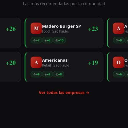
Las más recomendadas por la comunidad
Madero Burger SP
A
+
26
+
23
M
A
Food
· São Paulo
F
⚙
+
7
◈
+
6
◎
+
10
⚙
+
9
Americanas
+
20
+
19
A
O
Retail
· São Paulo
F
⚙
+
9
◈
+
2
◎
+
8
⚙
+
6
Ver todas las empresas →