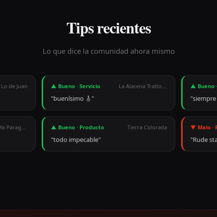
Tips recientes
Lo que dice la comunidad ahora mismo
Lo de Juan
▲ Bueno
·
Servicio
La Alacena Trattoria
▲ Bueno
"
buenísimo 🎸
"
"
siempre
PedidosYa Paraguay
▲ Bueno
·
Producto
Tierra Colorada
▼ Malo
·
"
todo impecable
"
"
Rude sta