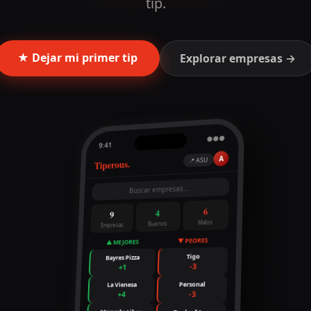
tip.
★ Dejar mi primer tip
Explorar empresas →
●●●
9:41
A
📍 ASU
Tiperous.
Buscar empresas...
6
4
9
Malos
Buenos
Empresas
▼ PEORES
▲ MEJORES
Tigo
Bayres Pizza
-3
+1
Personal
La Vienesa
-3
+4