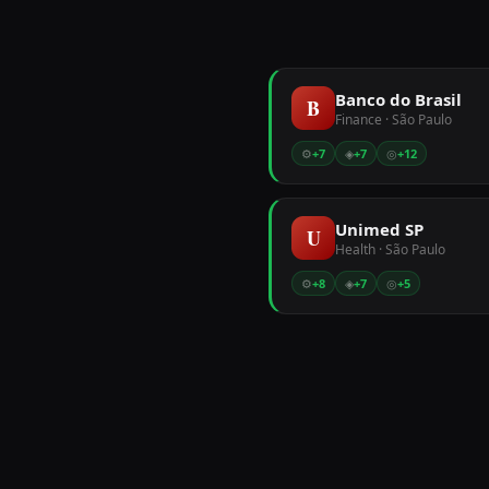
Banco do Brasil
B
Finance
· São Paulo
⚙
+
7
◈
+
7
◎
+
12
Unimed SP
U
Health
· São Paulo
⚙
+
8
◈
+
7
◎
+
5