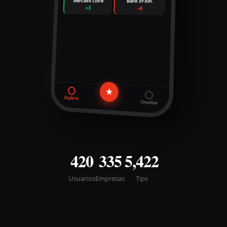
Mercado Libre
Bank of Am.
+3
-4
★
Explore
Timeline
420
335
5,422
Usuarios
Empresas
Tips