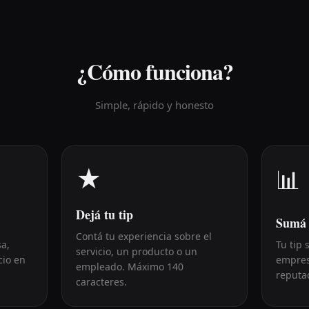
¿Cómo funciona?
Simple, rápido y honesto
★
📊
Dejá tu tip
Sumá 
Contá tu experiencia sobre el
a,
Tu tip 
servicio, un producto o un
cio en
empres
empleado. Máximo 140
reputa
caracteres.