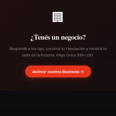
🏢
¿Tenés un negocio?
Respondé a los tips, construí tu reputación y mostrá tu
lado de la historia. Pago único $99 USD.
Activar cuenta Business →