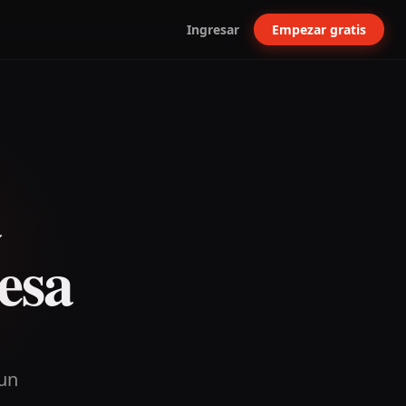
Ingresar
Empezar gratis
a
esa
 un